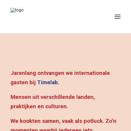
Over ons
Jarenlang ontvangen we internationale
SEARCH
gasten bij
Timelab
.
Mensen uit verschillende landen,
praktijken en culturen.
We kookten samen, vaak als potluck. Zo’n
momenten waarbij iedereen iets